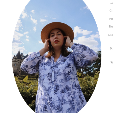
Ca
G
Her
Hu
Müt
S
V