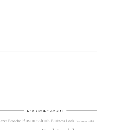
READ MORE ABOUT
Businesslook
lazer
Brosche
Business Look
Businessoutfit