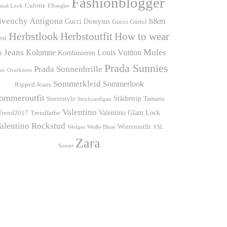
Fashionblogger
Culotte
sual Look
Elbsegler
ivenchy Antigona
h&m
Gucci Dionysus
Gucci Gürtel
Herbstlook
Herbstoutfit
How to wear
bst
Mules
Jeans
Kolumne
Louis Vuitton
Kombinieren
t
Prada Sunnies
Prada Sonnenbrille
ze
Overknees
Sommerkleid
Sommerlook
Ripped Jeans
ommeroutfit
Städtetrip
Streetstyle
Tamaris
Strickcardigan
Valentino
Valentino Glam Lock
Trend2017
Trendfarbe
alentino Rockstud
Winteroutfit
Wedges
Weiße Bluse
YSL
Zara
Sunset