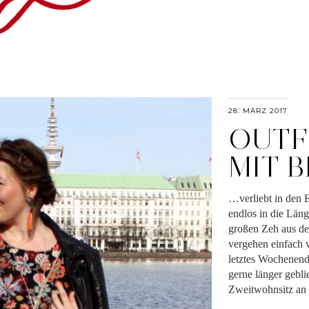
28. MÄRZ 2017
OUTFI
MIT 
…verliebt in den 
endlos in die Län
großen Zeh aus dem
vergehen einfach v
letztes Wochenende
gerne länger gebli
Zweitwohnsitz an 