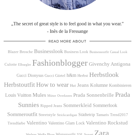
„The secret of great style is to feel good in what you wear."
- Inès de la Fressange
READ MORE ABOUT
Businesslook
Blazer
Brosche
Business Look
Businessoutfit
Casual Look
Fashionblogger
Givenchy Antigona
Culotte
Elbsegler
Herbstlook
h&m
Gucci Dionysus
Gucci Gürtel
Herbst
Herbstoutfit
How to wear
Jeans
Kolumne
Kombinieren
Hut
Prada
Mules
Prada Sonnenbrille
Louis Vuitton
Mütze
Overknees
Sunnies
Sommerkleid
Sommerlook
Ripped Jeans
Sommeroutfit
Städtetrip
Streetstyle
Tamaris
Trend2017
Strickcardigan
Valentino
Valentino Rockstud
Valentino Glam Lock
Trendfarbe
Zara
Winteroutfit
Wedges
Weiße Bluse
YSL Sunset