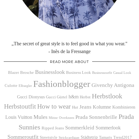
„The secret of great style is to feel good in what you wear."
- Inès de la Fressange
READ MORE ABOUT
Businesslook
Blazer
Brosche
Business Look
Businessoutfit
Casual Look
Fashionblogger
Givenchy Antigona
Culotte
Elbsegler
Herbstlook
h&m
Gucci Dionysus
Gucci Gürtel
Herbst
Herbstoutfit
How to wear
Jeans
Kolumne
Kombinieren
Hut
Prada
Mules
Prada Sonnenbrille
Louis Vuitton
Mütze
Overknees
Sunnies
Sommerkleid
Sommerlook
Ripped Jeans
Sommeroutfit
Städtetrip
Streetstyle
Tamaris
Trend2017
Strickcardigan