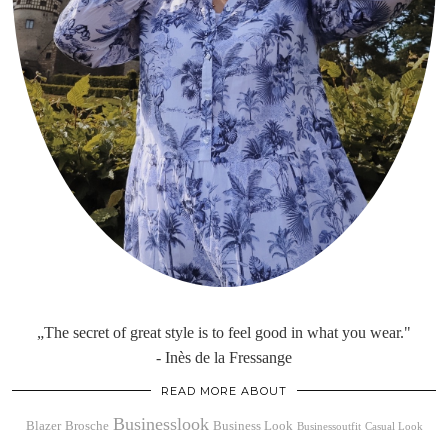
„The secret of great style is to feel good in what you wear."
- Inès de la Fressange
READ MORE ABOUT
Businesslook
Blazer
Brosche
Business Look
Businessoutfit
Casual Look