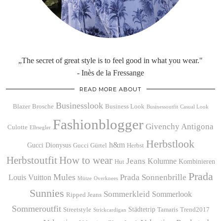
„The secret of great style is to feel good in what you wear."
- Inès de la Fressange
READ MORE ABOUT
Businesslook
Blazer
Brosche
Business Look
Businessoutfit
Casual Look
Fashionblogger
Givenchy Antigona
Culotte
Elbsegler
Herbstlook
h&m
Gucci Dionysus
Gucci Gürtel
Herbst
Herbstoutfit
How to wear
Jeans
Kolumne
Kombinieren
Hut
Prada
Mules
Prada Sonnenbrille
Louis Vuitton
Mütze
Overknees
Sunnies
Sommerkleid
Sommerlook
Ripped Jeans
Sommeroutfit
Städtetrip
Streetstyle
Tamaris
Trend2017
Strickcardigan