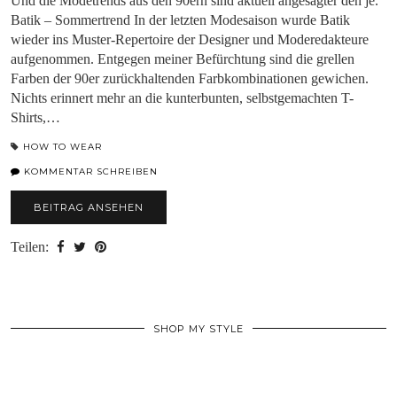
Und die Modetrends aus den 90ern sind aktuell angesagter den je.
Batik – Sommertrend In der letzten Modesaison wurde Batik
wieder ins Muster-Repertoire der Designer und Moderedakteure
aufgenommen. Entgegen meiner Befürchtung sind die grellen
Farben der 90er zurückhaltenden Farbkombinationen gewichen.
Nichts erinnert mehr an die kunterbunten, selbstgemachten T-
Shirts,…
HOW TO WEAR
KOMMENTAR SCHREIBEN
BEITRAG ANSEHEN
Teilen:
SHOP MY STYLE