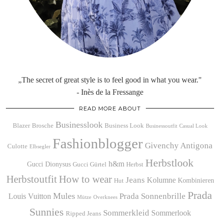
„The secret of great style is to feel good in what you wear."
- Inès de la Fressange
READ MORE ABOUT
Businesslook
Blazer
Brosche
Business Look
Businessoutfit
Casual Look
Fashionblogger
Givenchy Antigona
Culotte
Elbsegler
Herbstlook
h&m
Gucci Dionysus
Gucci Gürtel
Herbst
Herbstoutfit
How to wear
Jeans
Kolumne
Kombinieren
Hut
Prada
Mules
Prada Sonnenbrille
Louis Vuitton
Mütze
Overknees
Sunnies
Sommerkleid
Sommerlook
Ripped Jeans