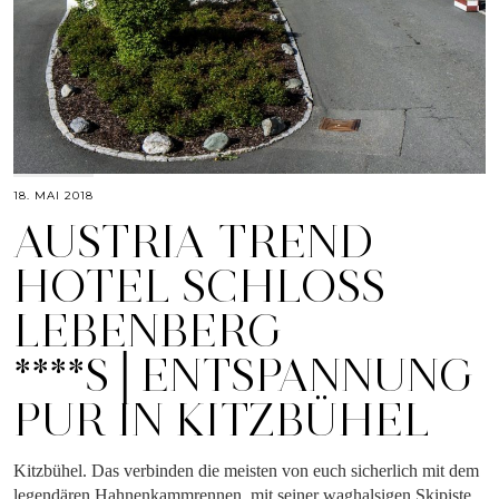
18. MAI 2018
AUSTRIA TREND
HOTEL SCHLOSS
LEBENBERG
****S│ENTSPANNUNG
PUR IN KITZBÜHEL
Kitzbühel. Das verbinden die meisten von euch sicherlich mit dem
legendären Hahnenkammrennen, mit seiner waghalsigen Skipiste,