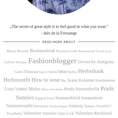
„The secret of great style is to feel good in what you wear."
- Inès de la Fressange
READ MORE ABOUT
Businesslook
Blazer
Brosche
Business Look
Businessoutfit
Casual Look
Fashionblogger
Givenchy Antigona
Culotte
Elbsegler
Herbstlook
h&m
Gucci Dionysus
Gucci Gürtel
Herbst
Herbstoutfit
How to wear
Jeans
Kolumne
Kombinieren
Hut
Prada
Mules
Prada Sonnenbrille
Louis Vuitton
Mütze
Overknees
Sunnies
Sommerkleid
Sommerlook
Ripped Jeans
Sommeroutfit
Städtetrip
Streetstyle
Tamaris
Trend2017
Strickcardigan
Valentino
Valentino Rockstud
Valentino Glam Lock
Trendfarbe