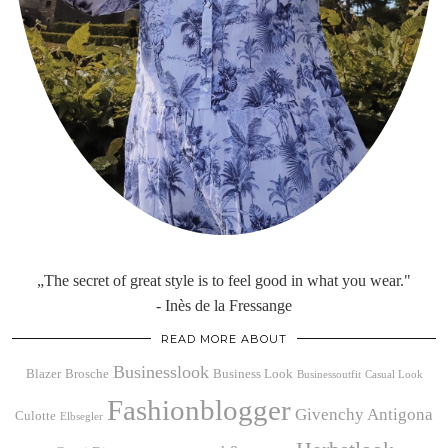
„The secret of great style is to feel good in what you wear."
- Inès de la Fressange
READ MORE ABOUT
Businesslook
Blazer
Brosche
Business Look
Businessoutfit
Casual Look
Fashionblogger
Givenchy Antigona
Culotte
Elbsegler