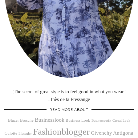
„The secret of great style is to feel good in what you wear."
- Inès de la Fressange
READ MORE ABOUT
Businesslook
Blazer
Brosche
Business Look
Businessoutfit
Casual Look
Fashionblogger
Givenchy Antigona
Culotte
Elbsegler