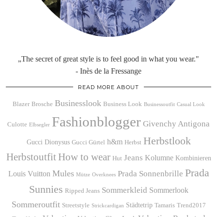
„The secret of great style is to feel good in what you wear."
- Inès de la Fressange
READ MORE ABOUT
Businesslook
Blazer
Brosche
Business Look
Businessoutfit
Casual Look
Fashionblogger
Givenchy Antigona
Culotte
Elbsegler
Herbstlook
h&m
Gucci Dionysus
Gucci Gürtel
Herbst
Herbstoutfit
How to wear
Jeans
Kolumne
Kombinieren
Hut
Prada
Mules
Prada Sonnenbrille
Louis Vuitton
Mütze
Overknees
Sunnies
Sommerkleid
Sommerlook
Ripped Jeans
Sommeroutfit
Städtetrip
Streetstyle
Tamaris
Trend2017
Strickcardigan