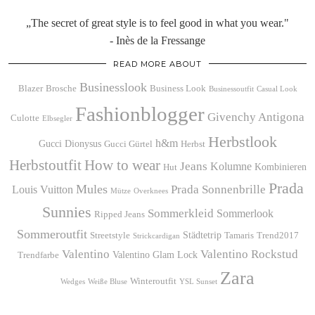
„The secret of great style is to feel good in what you wear."
- Inès de la Fressange
READ MORE ABOUT
Businesslook
Blazer
Brosche
Business Look
Businessoutfit
Casual Look
Fashionblogger
Givenchy Antigona
Culotte
Elbsegler
Herbstlook
h&m
Gucci Dionysus
Gucci Gürtel
Herbst
Herbstoutfit
How to wear
Jeans
Kolumne
Kombinieren
Hut
Prada
Mules
Prada Sonnenbrille
Louis Vuitton
Mütze
Overknees
Sunnies
Sommerkleid
Sommerlook
Ripped Jeans
Sommeroutfit
Städtetrip
Streetstyle
Tamaris
Trend2017
Strickcardigan
Valentino
Valentino Rockstud
Valentino Glam Lock
Trendfarbe
Zara
Winteroutfit
Wedges
Weiße Bluse
YSL Sunset