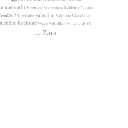
ommeroutfit
Städtetrip
Streetstyle
Tamaris
Strickcardigan
Valentino
Valentino Glam Lock
Trend2017
Trendfarbe
alentino Rockstud
Winteroutfit
Wedges
Weiße Bluse
YSL
Zara
Sunset