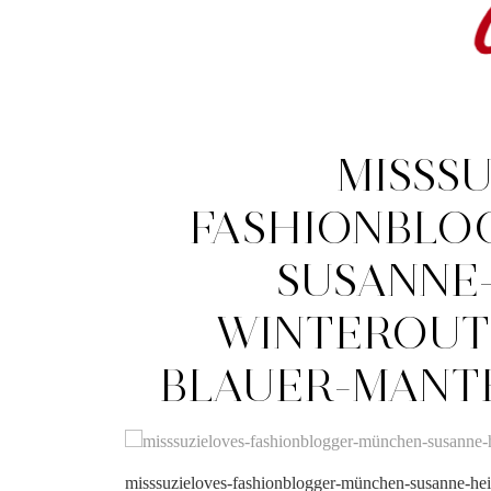
MISSSU
FASHIONBLO
SUSANNE
WINTEROUTF
BLAUER-MANTE
misssuzieloves-fashionblogger-münchen-susanne-heid