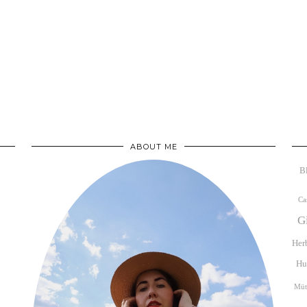
ABOUT ME
B
Ca
G
Her
Hu
Müt