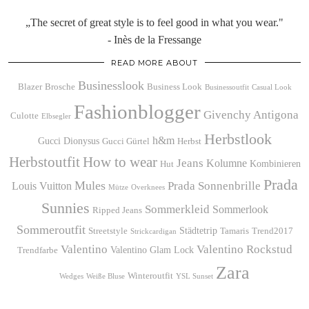
„The secret of great style is to feel good in what you wear."
- Inès de la Fressange
READ MORE ABOUT
Businesslook
Blazer
Brosche
Business Look
Businessoutfit
Casual Look
Fashionblogger
Givenchy Antigona
Culotte
Elbsegler
Herbstlook
h&m
Gucci Dionysus
Gucci Gürtel
Herbst
Herbstoutfit
How to wear
Jeans
Kolumne
Kombinieren
Hut
Prada
Mules
Prada Sonnenbrille
Louis Vuitton
Mütze
Overknees
Sunnies
Sommerkleid
Sommerlook
Ripped Jeans
Sommeroutfit
Städtetrip
Streetstyle
Tamaris
Trend2017
Strickcardigan
Valentino
Valentino Rockstud
Valentino Glam Lock
Trendfarbe
Zara
Winteroutfit
Wedges
Weiße Bluse
YSL Sunset