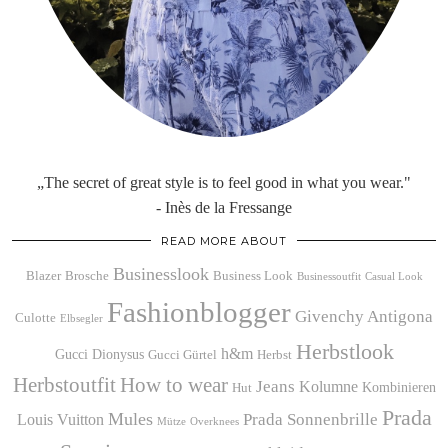
„The secret of great style is to feel good in what you wear."
- Inès de la Fressange
READ MORE ABOUT
Businesslook
Blazer
Brosche
Business Look
Businessoutfit
Casual Look
Fashionblogger
Givenchy Antigona
Culotte
Elbsegler
Herbstlook
h&m
Gucci Dionysus
Gucci Gürtel
Herbst
Herbstoutfit
How to wear
Jeans
Kolumne
Kombinieren
Hut
Prada
Mules
Prada Sonnenbrille
Louis Vuitton
Mütze
Overknees