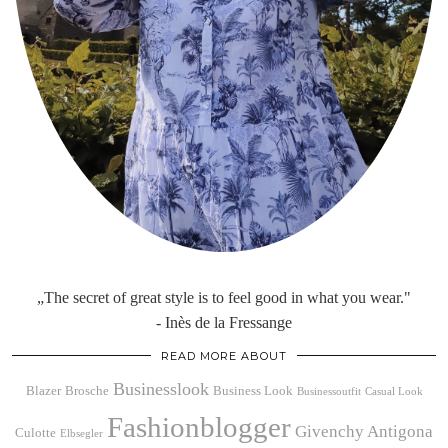
„The secret of great style is to feel good in what you wear."
- Inès de la Fressange
READ MORE ABOUT
Businesslook
Blazer
Brosche
Business Look
Businessoutfit
Casual Look
Fashionblogger
Givenchy Antigona
Culotte
Elbsegler