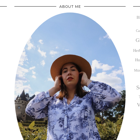
ABOUT ME
B
Ca
G
Her
Hu
Müt
S
V