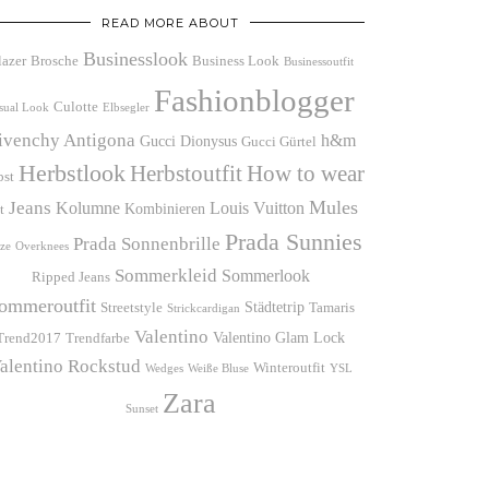
READ MORE ABOUT
Businesslook
lazer
Brosche
Business Look
Businessoutfit
Fashionblogger
Culotte
sual Look
Elbsegler
ivenchy Antigona
h&m
Gucci Dionysus
Gucci Gürtel
Herbstlook
Herbstoutfit
How to wear
bst
Mules
Jeans
Kolumne
Louis Vuitton
Kombinieren
t
Prada Sunnies
Prada Sonnenbrille
ze
Overknees
Sommerkleid
Sommerlook
Ripped Jeans
ommeroutfit
Städtetrip
Streetstyle
Tamaris
Strickcardigan
Valentino
Valentino Glam Lock
Trend2017
Trendfarbe
alentino Rockstud
Winteroutfit
Wedges
Weiße Bluse
YSL
Zara
Sunset