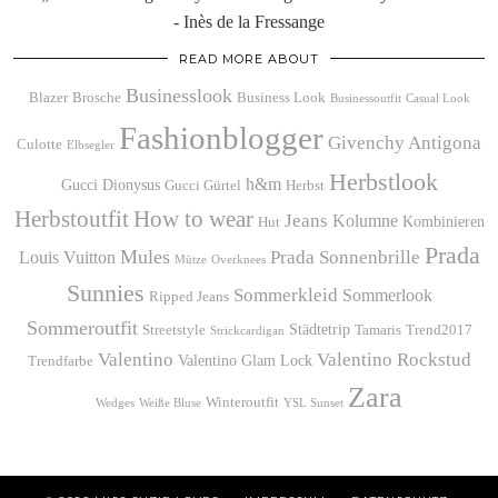
- Inès de la Fressange
READ MORE ABOUT
Businesslook
Blazer
Brosche
Business Look
Businessoutfit
Casual Look
Fashionblogger
Givenchy Antigona
Culotte
Elbsegler
Herbstlook
h&m
Gucci Dionysus
Gucci Gürtel
Herbst
Herbstoutfit
How to wear
Jeans
Kolumne
Kombinieren
Hut
Prada
Mules
Prada Sonnenbrille
Louis Vuitton
Mütze
Overknees
Sunnies
Sommerkleid
Sommerlook
Ripped Jeans
Sommeroutfit
Städtetrip
Streetstyle
Tamaris
Trend2017
Strickcardigan
Valentino
Valentino Rockstud
Valentino Glam Lock
Trendfarbe
Zara
Winteroutfit
Wedges
Weiße Bluse
YSL Sunset