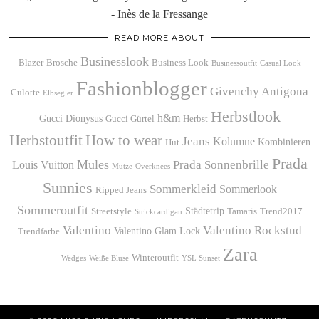
- Inès de la Fressange
READ MORE ABOUT
Businesslook
Blazer
Brosche
Business Look
Businessoutfit
Casual Look
Fashionblogger
Givenchy Antigona
Culotte
Elbsegler
Herbstlook
h&m
Gucci Dionysus
Gucci Gürtel
Herbst
Herbstoutfit
How to wear
Jeans
Kolumne
Kombinieren
Hut
Prada
Mules
Prada Sonnenbrille
Louis Vuitton
Mütze
Overknees
Sunnies
Sommerkleid
Sommerlook
Ripped Jeans
Sommeroutfit
Städtetrip
Streetstyle
Tamaris
Trend2017
Strickcardigan
Valentino
Valentino Rockstud
Valentino Glam Lock
Trendfarbe
Zara
Winteroutfit
Wedges
Weiße Bluse
YSL Sunset