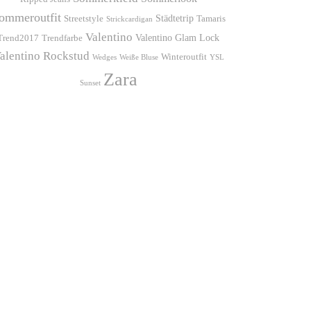
ommeroutfit
Städtetrip
Streetstyle
Tamaris
Strickcardigan
Valentino
Valentino Glam Lock
Trend2017
Trendfarbe
alentino Rockstud
Winteroutfit
Wedges
Weiße Bluse
YSL
Zara
Sunset