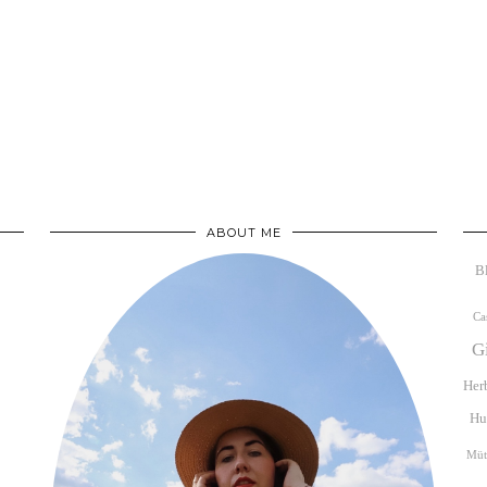
ABOUT ME
B
Ca
G
Her
Hu
Müt