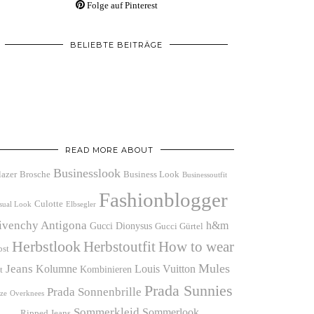
Folge auf Pinterest
BELIEBTE BEITRÄGE
READ MORE ABOUT
Businesslook
lazer
Brosche
Business Look
Businessoutfit
Fashionblogger
Culotte
sual Look
Elbsegler
ivenchy Antigona
h&m
Gucci Dionysus
Gucci Gürtel
Herbstlook
Herbstoutfit
How to wear
bst
Mules
Jeans
Kolumne
Louis Vuitton
Kombinieren
t
Prada Sunnies
Prada Sonnenbrille
ze
Overknees
Sommerkleid
Sommerlook
Ripped Jeans