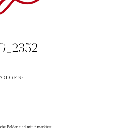
G_2352
FOLGEN:
iche Felder sind mit
*
markiert