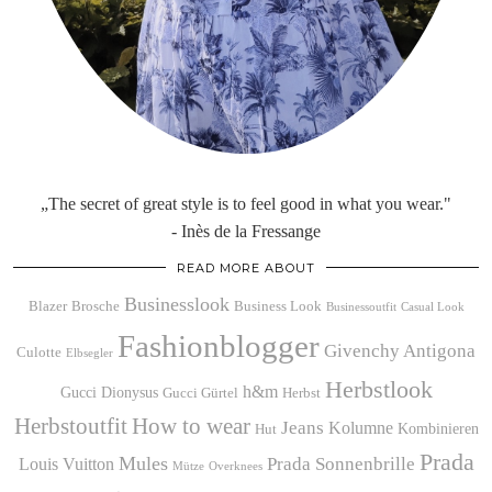
„The secret of great style is to feel good in what you wear."
- Inès de la Fressange
READ MORE ABOUT
Businesslook
Blazer
Brosche
Business Look
Businessoutfit
Casual Look
Fashionblogger
Givenchy Antigona
Culotte
Elbsegler
Herbstlook
h&m
Gucci Dionysus
Gucci Gürtel
Herbst
Herbstoutfit
How to wear
Jeans
Kolumne
Kombinieren
Hut
Prada
Mules
Prada Sonnenbrille
Louis Vuitton
Mütze
Overknees