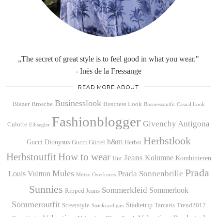
„The secret of great style is to feel good in what you wear."
- Inès de la Fressange
READ MORE ABOUT
Businesslook
Blazer
Brosche
Business Look
Businessoutfit
Casual Look
Fashionblogger
Givenchy Antigona
Culotte
Elbsegler
Herbstlook
h&m
Gucci Dionysus
Gucci Gürtel
Herbst
Herbstoutfit
How to wear
Jeans
Kolumne
Kombinieren
Hut
Prada
Mules
Prada Sonnenbrille
Louis Vuitton
Mütze
Overknees
Sunnies
Sommerkleid
Sommerlook
Ripped Jeans
Sommeroutfit
Städtetrip
Streetstyle
Tamaris
Trend2017
Strickcardigan