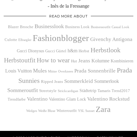
- Inès de la Fressange
READ MORE ABOUT
Businesslook
Blazer
Brosche
Business Look
Businessoutfit
Casual Look
Fashionblogger
Givenchy Antigona
Culotte
Elbsegler
Herbstlook
h&m
Gucci Dionysus
Gucci Gürtel
Herbst
Herbstoutfit
How to wear
Jeans
Kolumne
Kombinieren
Hut
Prada
Mules
Prada Sonnenbrille
Louis Vuitton
Mütze
Overknees
Sunnies
Sommerkleid
Sommerlook
Ripped Jeans
Sommeroutfit
Städtetrip
Streetstyle
Tamaris
Trend2017
Strickcardigan
Valentino
Valentino Rockstud
Valentino Glam Lock
Trendfarbe
Zara
Winteroutfit
Wedges
Weiße Bluse
YSL Sunset