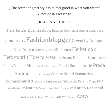
„The secret of great style is to feel good in what you wear."
- Inès de la Fressange
READ MORE ABOUT
Businesslook
Blazer
Brosche
Business Look
Businessoutfit
Casual Look
Fashionblogger
Givenchy Antigona
Culotte
Elbsegler
Herbstlook
h&m
Gucci Dionysus
Gucci Gürtel
Herbst
Herbstoutfit
How to wear
Jeans
Kolumne
Kombinieren
Hut
Prada
Mules
Prada Sonnenbrille
Louis Vuitton
Mütze
Overknees
Sunnies
Sommerkleid
Sommerlook
Ripped Jeans
Sommeroutfit
Städtetrip
Streetstyle
Tamaris
Trend2017
Strickcardigan
Valentino
Valentino Rockstud
Valentino Glam Lock
Trendfarbe
Zara
Winteroutfit
Wedges
Weiße Bluse
YSL Sunset