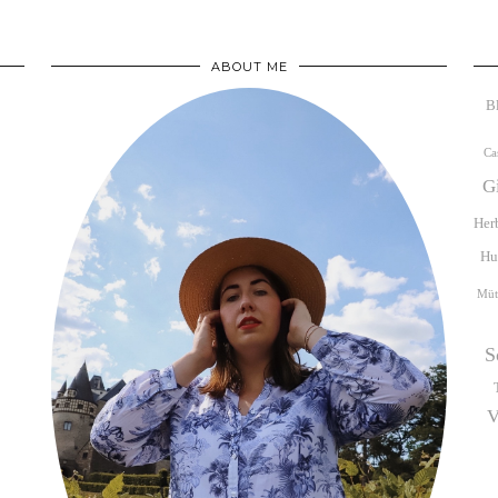
ABOUT ME
B
Ca
G
Her
Hu
Müt
S
V