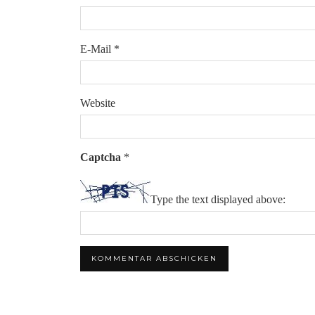
E-Mail
*
Website
Captcha
*
Type the text displayed above: