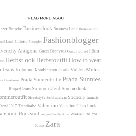
READ MORE ABOUT
Businesslook
lazer
Brosche
Business Look
Businessoutfit
Fashionblogger
Culotte
sual Look
Elbsegler
ivenchy Antigona
h&m
Gucci Dionysus
Gucci Gürtel
Herbstlook
Herbstoutfit
How to wear
bst
Mules
Jeans
Kolumne
Louis Vuitton
Kombinieren
t
Prada Sunnies
Prada Sonnenbrille
ze
Overknees
Sommerkleid
Sommerlook
Ripped Jeans
ommeroutfit
Städtetrip
Streetstyle
Tamaris
Strickcardigan
Valentino
Valentino Glam Lock
Trend2017
Trendfarbe
alentino Rockstud
Winteroutfit
Wedges
Weiße Bluse
YSL
Zara
Sunset