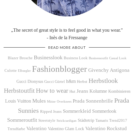
„The secret of great style is to feel good in what you wear."
- Inès de la Fressange
READ MORE ABOUT
Businesslook
Blazer
Brosche
Business Look
Businessoutfit
Casual Look
Fashionblogger
Givenchy Antigona
Culotte
Elbsegler
Herbstlook
h&m
Gucci Dionysus
Gucci Gürtel
Herbst
Herbstoutfit
How to wear
Jeans
Kolumne
Kombinieren
Hut
Prada
Mules
Prada Sonnenbrille
Louis Vuitton
Mütze
Overknees
Sunnies
Sommerkleid
Sommerlook
Ripped Jeans
Sommeroutfit
Städtetrip
Streetstyle
Tamaris
Trend2017
Strickcardigan
Valentino
Valentino Rockstud
Valentino Glam Lock
Trendfarbe