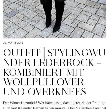
23. MÄRZ 2018
OUTFIT│STYLINGWU
NDER LEDERROCK –
KOMBINIERT MIT
WOLLPULLOVER
UND OVERKNEES
Der Winter ist zurück! Wer hätte das gedacht, jetzt, da der Frühling
auch laut Kalender Einzug halten müsste. Aber Väterchen Frost hat