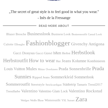
„The secret of great style is to feel good in what you wear."
- Inès de la Fressange
READ MORE ABOUT
Businesslook
Blazer
Brosche
Business Look
Businessoutfit
Casual Look
Fashionblogger
Givenchy Antigona
Culotte
Elbsegler
Herbstlook
h&m
Gucci Dionysus
Gucci Gürtel
Herbst
Herbstoutfit
How to wear
Jeans
Kolumne
Kombinieren
Hut
Prada
Mules
Prada Sonnenbrille
Louis Vuitton
Mütze
Overknees
Sunnies
Sommerkleid
Sommerlook
Ripped Jeans
Sommeroutfit
Städtetrip
Streetstyle
Tamaris
Trend2017
Strickcardigan
Valentino
Valentino Rockstud
Valentino Glam Lock
Trendfarbe
Zara
Winteroutfit
Wedges
Weiße Bluse
YSL Sunset