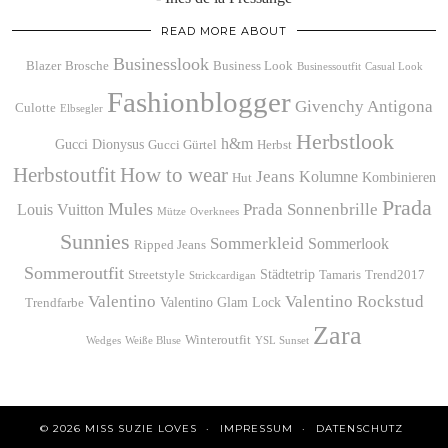
READ MORE ABOUT
Businesslook
Blazer
Brosche
Business Look
Businessoutfit
Casual Look
Fashionblogger
Givenchy Antigona
Culotte
Elbsegler
Herbstlook
h&m
Gucci Dionysus
Gucci Gürtel
Herbst
Herbstoutfit
How to wear
Jeans
Kolumne
Kombinieren
Hut
Prada
Mules
Prada Sonnenbrille
Louis Vuitton
Mütze
Overknees
Sunnies
Sommerkleid
Sommerlook
Ripped Jeans
Sommeroutfit
Städtetrip
Streetstyle
Tamaris
Trend2017
Strickcardigan
Valentino
Valentino Rockstud
Valentino Glam Lock
Trendfarbe
Zara
Winteroutfit
Wedges
Weiße Bluse
YSL Sunset
© 2026
MISS SUZIE LOVES
IMPRESSUM
DATENSCHUTZ