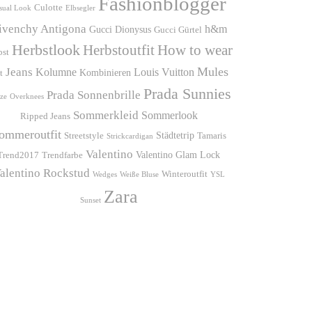
Fashionblogger
Culotte
sual Look
Elbsegler
ivenchy Antigona
h&m
Gucci Dionysus
Gucci Gürtel
Herbstlook
Herbstoutfit
How to wear
bst
Mules
Jeans
Kolumne
Louis Vuitton
Kombinieren
t
Prada Sunnies
Prada Sonnenbrille
ze
Overknees
Sommerkleid
Sommerlook
Ripped Jeans
ommeroutfit
Städtetrip
Streetstyle
Tamaris
Strickcardigan
Valentino
Valentino Glam Lock
Trend2017
Trendfarbe
alentino Rockstud
Winteroutfit
Wedges
Weiße Bluse
YSL
Zara
Sunset