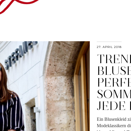
27. APRIL 2018
TREN
BLUS
PERF
SOMM
JEDE
Ein Blusenkleid z
Modeklassikern die