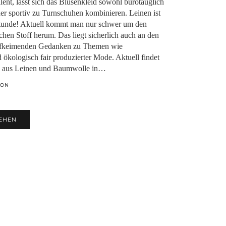
lent, lässt sich das Blusenkleid sowohl bürotauglich
er sportiv zu Turnschuhen kombinieren. Leinen ist
Stunde! Aktuell kommt man nur schwer um den
chen Stoff herum. Das liegt sicherlich auch an den
ufkeimenden Gedanken zu Themen wie
 ökologisch fair produzierter Mode. Aktuell findet
e aus Leinen und Baumwolle in…
ION
EHEN