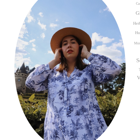
Ca
G
Her
Hu
Müt
S
V