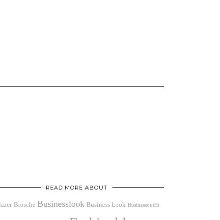
READ MORE ABOUT
Businesslook
lazer
Brosche
Business Look
Businessoutfit