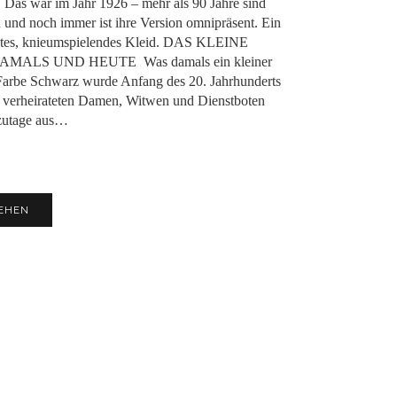
 Das war im Jahr 1926 – mehr als 90 Jahre sind
 und noch immer ist ihre Version omnipräsent. Ein
chtes, knieumspielendes Kleid. DAS KLEINE
MALS UND HEUTE Was damals ein kleiner
Farbe Schwarz wurde Anfang des 20. Jahrhunderts
n verheirateten Damen, Witwen und Dienstboten
tzutage aus…
EHEN