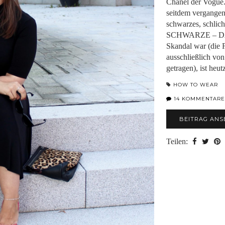
Chanel der Vogue.
seitdem vergangen
schwarzes, schli
SCHWARZE – DA
Skandal war (die 
ausschließlich vo
getragen), ist heu
HOW TO WEAR
14 KOMMENTARE
BEITRAG ANS
Teilen: