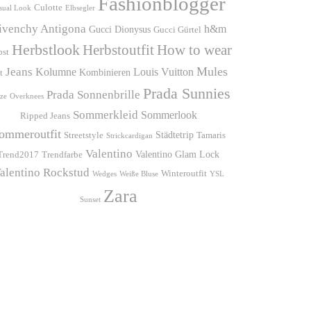
Fashionblogger
Culotte
sual Look
Elbsegler
ivenchy Antigona
h&m
Gucci Dionysus
Gucci Gürtel
Herbstlook
Herbstoutfit
How to wear
bst
Mules
Jeans
Kolumne
Louis Vuitton
Kombinieren
t
Prada Sunnies
Prada Sonnenbrille
ze
Overknees
Sommerkleid
Sommerlook
Ripped Jeans
ommeroutfit
Städtetrip
Streetstyle
Tamaris
Strickcardigan
Valentino
Valentino Glam Lock
Trend2017
Trendfarbe
alentino Rockstud
Winteroutfit
Wedges
Weiße Bluse
YSL
Zara
Sunset