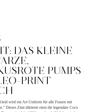
7
T: DAS KLEINE
ARZE,
SKUSROTE PUMPS
LEO-PRINT
CH
Kleid wird ein Art Uniform für alle Frauen mit
 Dieses Zitat diktierte einst die legendäre Coco