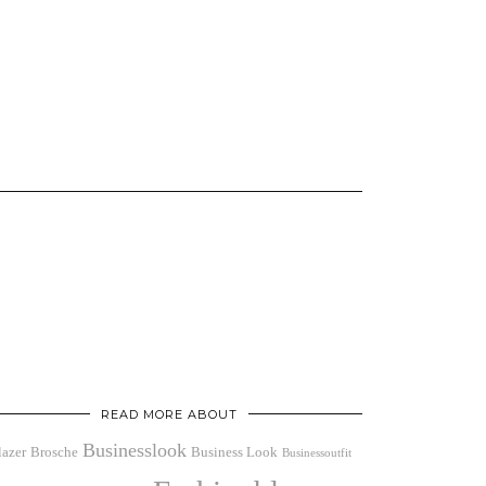
READ MORE ABOUT
Businesslook
lazer
Brosche
Business Look
Businessoutfit