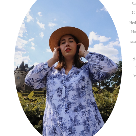
Ca
G
Her
Hu
Müt
S
V