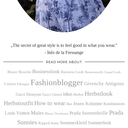
„The secret of great style is to feel good in what you wear."
- Inès de la Fressange
READ MORE ABOUT
Businesslook
Blazer
Brosche
Business Look
Businessoutfit
Casual Look
Fashionblogger
Givenchy Antigona
Culotte
Elbsegler
Herbstlook
h&m
Gucci Dionysus
Gucci Gürtel
Herbst
Herbstoutfit
How to wear
Jeans
Kolumne
Kombinieren
Hut
Prada
Mules
Prada Sonnenbrille
Louis Vuitton
Mütze
Overknees
Sunnies
Sommerkleid
Sommerlook
Ripped Jeans