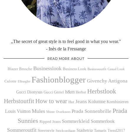
„The secret of great style is to feel good in what you wear."
- Inès de la Fressange
READ MORE ABOUT
Businesslook
Blazer
Brosche
Business Look
Businessoutfit
Casual Look
Fashionblogger
Givenchy Antigona
Culotte
Elbsegler
Herbstlook
h&m
Gucci Dionysus
Gucci Gürtel
Herbst
Herbstoutfit
How to wear
Jeans
Kolumne
Kombinieren
Hut
Prada
Mules
Prada Sonnenbrille
Louis Vuitton
Mütze
Overknees
Sunnies
Sommerkleid
Sommerlook
Ripped Jeans
Sommeroutfit
Städtetrip
Streetstyle
Tamaris
Trend2017
Strickcardigan