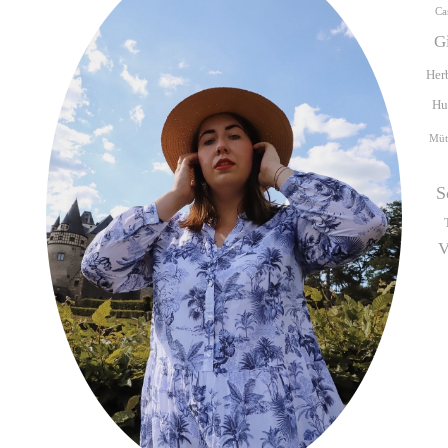
Ca
G
Her
Hu
Müt
S
V