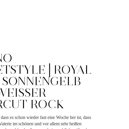
NO
ETSTYLE│ROYAL
, SONNENGELB
EISSER L
CUT ROCK
ass es schon wieder fast eine Woche her ist, dass
 Valerie im schönen und vor allem sehr heißen