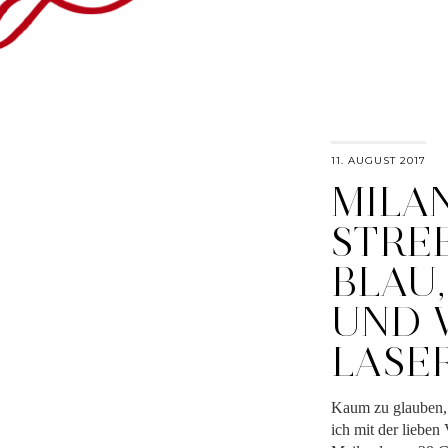
11. AUGUST 2017
MILA
STRE
BLAU
UND W
ASER
Kaum zu glauben, d
ich mit der lieben