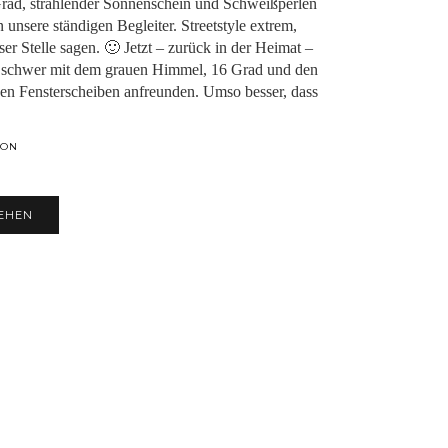
rad, strahlender Sonnenschein und Schweißperlen
n unsere ständigen Begleiter. Streetstyle extrem,
er Stelle sagen. 🙂 Jetzt – zurück in der Heimat –
r schwer mit dem grauen Himmel, 16 Grad und den
en Fensterscheiben anfreunden. Umso besser, dass
ION
EHEN