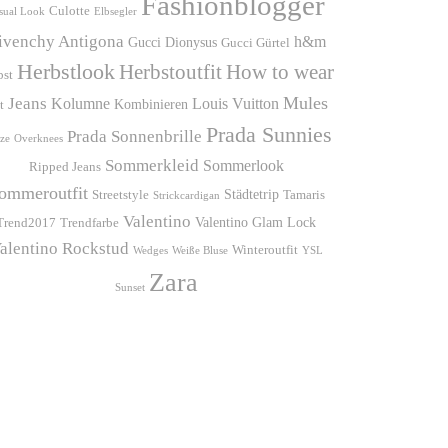
Fashionblogger
Culotte
sual Look
Elbsegler
ivenchy Antigona
h&m
Gucci Dionysus
Gucci Gürtel
Herbstlook
Herbstoutfit
How to wear
bst
Mules
Jeans
Kolumne
Louis Vuitton
Kombinieren
t
Prada Sunnies
Prada Sonnenbrille
ze
Overknees
Sommerkleid
Sommerlook
Ripped Jeans
ommeroutfit
Städtetrip
Streetstyle
Tamaris
Strickcardigan
Valentino
Valentino Glam Lock
Trend2017
Trendfarbe
alentino Rockstud
Winteroutfit
Wedges
Weiße Bluse
YSL
Zara
Sunset