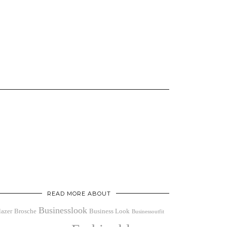
READ MORE ABOUT
Businesslook
lazer
Brosche
Business Look
Businessoutfit