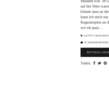
Mailand war. 38 G
auf der Stirn ware
könnte man an dies
kann ich mich nu
Regentropfen an d
wir ein paar…
OUTFIT INSPIRAT
15 KOMMENTARE
BEITRAG ANS
Teilen: