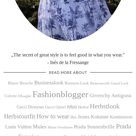
„The secret of great style is to feel good in what you wear."
- Inès de la Fressange
READ MORE ABOUT
Businesslook
Blazer
Brosche
Business Look
Businessoutfit
Casual Look
Fashionblogger
Givenchy Antigona
Culotte
Elbsegler
Herbstlook
h&m
Gucci Dionysus
Gucci Gürtel
Herbst
Herbstoutfit
How to wear
Jeans
Kolumne
Kombinieren
Hut
Prada
Mules
Prada Sonnenbrille
Louis Vuitton
Mütze
Overknees