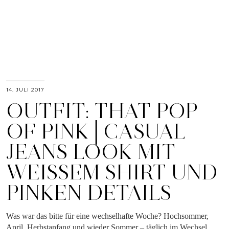
14. JULI 2017
OUTFIT: THAT POP
OF PINK│CASUAL
JEANS LOOK MIT
WEISSEM SHIRT UND P
INKEN DETAILS
Was war das bitte für eine wechselhafte Woche? Hochsommer,
April, Herbstanfang und wieder Sommer – täglich im Wechsel,