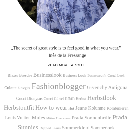
„The secret of great style is to feel good in what you wear."
- Inès de la Fressange
READ MORE ABOUT
Businesslook
Blazer
Brosche
Business Look
Businessoutfit
Casual Look
Fashionblogger
Givenchy Antigona
Culotte
Elbsegler
Herbstlook
h&m
Gucci Dionysus
Gucci Gürtel
Herbst
Herbstoutfit
How to wear
Jeans
Kolumne
Kombinieren
Hut
Prada
Mules
Prada Sonnenbrille
Louis Vuitton
Mütze
Overknees
Sunnies
Sommerkleid
Sommerlook
Ripped Jeans