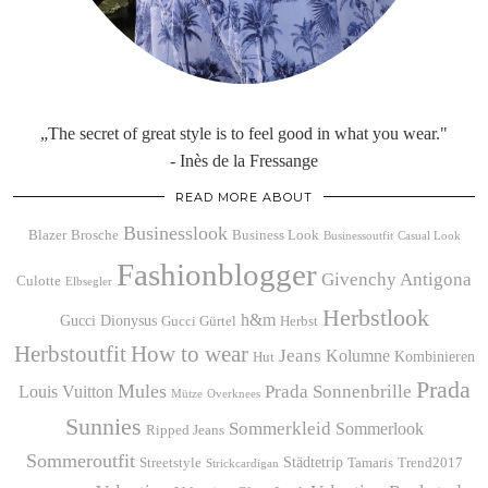
„The secret of great style is to feel good in what you wear."
- Inès de la Fressange
READ MORE ABOUT
Businesslook
Blazer
Brosche
Business Look
Businessoutfit
Casual Look
Fashionblogger
Givenchy Antigona
Culotte
Elbsegler
Herbstlook
h&m
Gucci Dionysus
Gucci Gürtel
Herbst
Herbstoutfit
How to wear
Jeans
Kolumne
Kombinieren
Hut
Prada
Mules
Prada Sonnenbrille
Louis Vuitton
Mütze
Overknees
Sunnies
Sommerkleid
Sommerlook
Ripped Jeans
Sommeroutfit
Städtetrip
Streetstyle
Tamaris
Trend2017
Strickcardigan