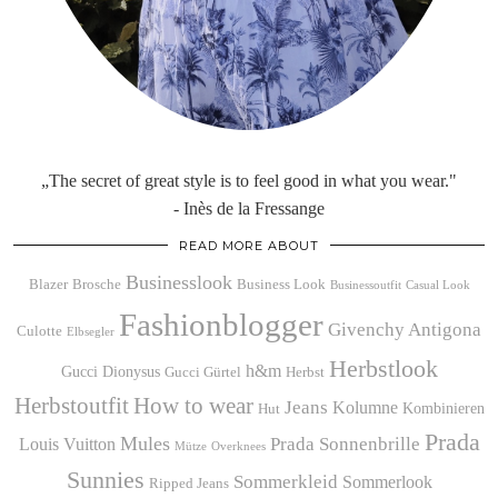
„The secret of great style is to feel good in what you wear."
- Inès de la Fressange
READ MORE ABOUT
Businesslook
Blazer
Brosche
Business Look
Businessoutfit
Casual Look
Fashionblogger
Givenchy Antigona
Culotte
Elbsegler
Herbstlook
h&m
Gucci Dionysus
Gucci Gürtel
Herbst
Herbstoutfit
How to wear
Jeans
Kolumne
Kombinieren
Hut
Prada
Mules
Prada Sonnenbrille
Louis Vuitton
Mütze
Overknees
Sunnies
Sommerkleid
Sommerlook
Ripped Jeans