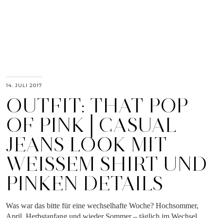
14. JULI 2017
OUTFIT: THAT POP
OF PINK│CASUAL
JEANS LOOK MIT
WEISSEM SHIRT UND P
INKEN DETAILS
Was war das bitte für eine wechselhafte Woche? Hochsommer,
April, Herbstanfang und wieder Sommer – täglich im Wechsel,