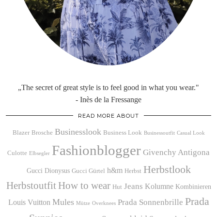
„The secret of great style is to feel good in what you wear."
- Inès de la Fressange
READ MORE ABOUT
Businesslook
Blazer
Brosche
Business Look
Businessoutfit
Casual Look
Fashionblogger
Givenchy Antigona
Culotte
Elbsegler
Herbstlook
h&m
Gucci Dionysus
Gucci Gürtel
Herbst
Herbstoutfit
How to wear
Jeans
Kolumne
Kombinieren
Hut
Prada
Mules
Prada Sonnenbrille
Louis Vuitton
Mütze
Overknees