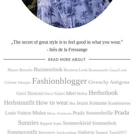
„The secret of great style is to feel good in what you wear."
- Inès de la Fressange
READ MORE ABOUT
Businesslook
Blazer
Brosche
Business Look
Businessoutfit
Casual Look
Fashionblogger
Givenchy Antigona
Culotte
Elbsegler
Herbstlook
h&m
Gucci Dionysus
Gucci Gürtel
Herbst
Herbstoutfit
How to wear
Jeans
Kolumne
Kombinieren
Hut
Prada
Mules
Prada Sonnenbrille
Louis Vuitton
Mütze
Overknees
Sunnies
Sommerkleid
Sommerlook
Ripped Jeans
Sommeroutfit
Städtetrip
Streetstyle
Tamaris
Trend2017
Strickcardigan