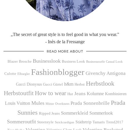
„The secret of great style is to feel good in what you wear."
- Inès de la Fressange
READ MORE ABOUT
Businesslook
Blazer
Brosche
Business Look
Businessoutfit
Casual Look
Fashionblogger
Givenchy Antigona
Culotte
Elbsegler
Herbstlook
h&m
Gucci Dionysus
Gucci Gürtel
Herbst
Herbstoutfit
How to wear
Jeans
Kolumne
Kombinieren
Hut
Prada
Mules
Prada Sonnenbrille
Louis Vuitton
Mütze
Overknees
Sunnies
Sommerkleid
Sommerlook
Ripped Jeans
Sommeroutfit
Städtetrip
Streetstyle
Tamaris
Trend2017
Strickcardigan
Valentino
Valentino Rockstud