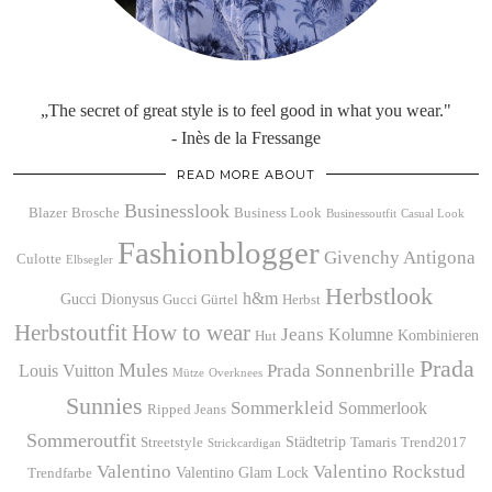
„The secret of great style is to feel good in what you wear."
- Inès de la Fressange
READ MORE ABOUT
Businesslook
Blazer
Brosche
Business Look
Businessoutfit
Casual Look
Fashionblogger
Givenchy Antigona
Culotte
Elbsegler
Herbstlook
h&m
Gucci Dionysus
Gucci Gürtel
Herbst
Herbstoutfit
How to wear
Jeans
Kolumne
Kombinieren
Hut
Prada
Mules
Prada Sonnenbrille
Louis Vuitton
Mütze
Overknees
Sunnies
Sommerkleid
Sommerlook
Ripped Jeans
Sommeroutfit
Städtetrip
Streetstyle
Tamaris
Trend2017
Strickcardigan
Valentino
Valentino Rockstud
Valentino Glam Lock
Trendfarbe