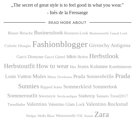
„The secret of great style is to feel good in what you wear."
- Inès de la Fressange
READ MORE ABOUT
Businesslook
Blazer
Brosche
Business Look
Businessoutfit
Casual Look
Fashionblogger
Givenchy Antigona
Culotte
Elbsegler
Herbstlook
h&m
Gucci Dionysus
Gucci Gürtel
Herbst
Herbstoutfit
How to wear
Jeans
Kolumne
Kombinieren
Hut
Prada
Mules
Prada Sonnenbrille
Louis Vuitton
Mütze
Overknees
Sunnies
Sommerkleid
Sommerlook
Ripped Jeans
Sommeroutfit
Städtetrip
Streetstyle
Tamaris
Trend2017
Strickcardigan
Valentino
Valentino Rockstud
Valentino Glam Lock
Trendfarbe
Zara
Winteroutfit
Wedges
Weiße Bluse
YSL Sunset