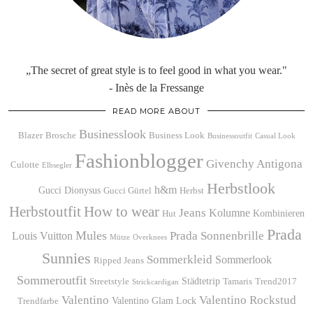
„The secret of great style is to feel good in what you wear."
- Inès de la Fressange
READ MORE ABOUT
Businesslook
Blazer
Brosche
Business Look
Businessoutfit
Casual Look
Fashionblogger
Givenchy Antigona
Culotte
Elbsegler
Herbstlook
h&m
Gucci Dionysus
Gucci Gürtel
Herbst
Herbstoutfit
How to wear
Jeans
Kolumne
Kombinieren
Hut
Prada
Mules
Prada Sonnenbrille
Louis Vuitton
Mütze
Overknees
Sunnies
Sommerkleid
Sommerlook
Ripped Jeans
Sommeroutfit
Städtetrip
Streetstyle
Tamaris
Trend2017
Strickcardigan
Valentino
Valentino Rockstud
Valentino Glam Lock
Trendfarbe